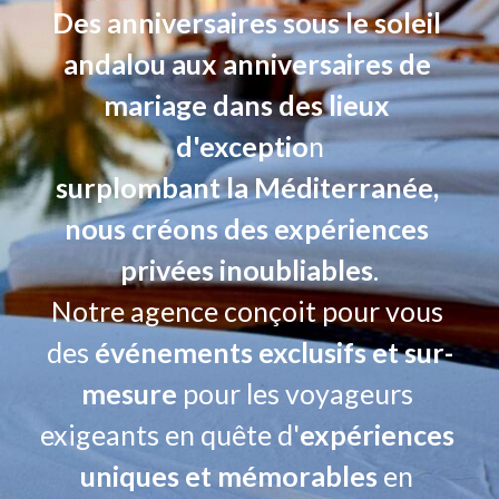
Des anniversaires sous le soleil 
FAQ
andalou aux anniversaires de 
Entreprises
mariage dans des lieux 
d'exceptio
n
Evénements Privés En Andalousie
surplombant la Méditerranée, 
Al-Andalus
nous créons des expériences 
Rechercher
privées inoubliables
.
Notre agence conçoit pour vous 
Français
des 
événements exclusifs et sur-
Français
mesure
 pour les voyageurs 
English
exigeants en quête d'
expériences 
uniques et mémorables 
en 