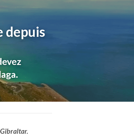
 depuis 
devez 
laga.
 Gibraltar.