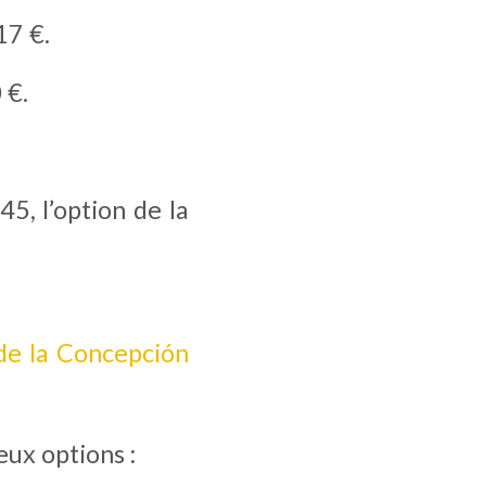
17 €.
 €.
, l’option de la 
de la Concepción
eux options :