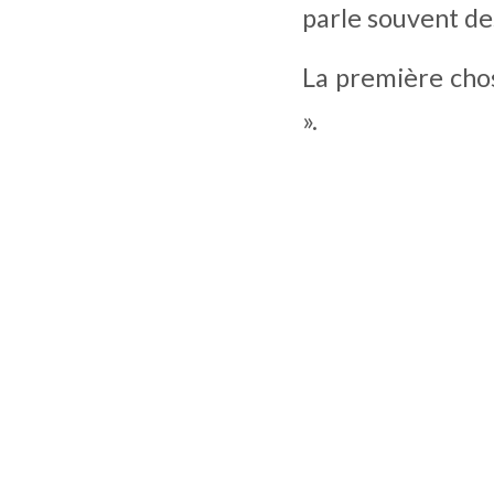
parle souvent des
La première chos
».